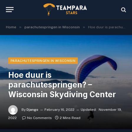
»
»
Home
parachutespringen in Wisconsin
Hoe duur is parachutespringen? – Wisconsin Skydiving Center
PARACHUTESPRINGEN IN WISCONSIN
Hoe duur is
parachutespringen? –
Wisconsin Skydiving Center
By
Django
February 16, 2022
Updated:
November 19,
2022
No Comments
2 Mins Read