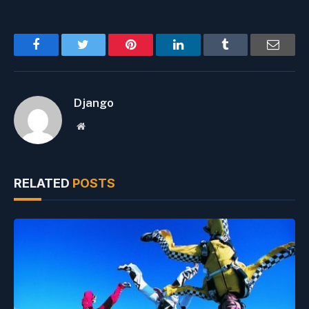
Facebook
Twitter
Pinterest
LinkedIn
Tumblr
Email
Django
Website
RELATED
POSTS