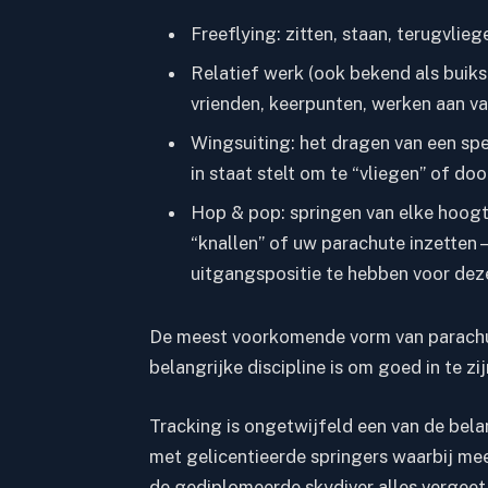
Freeflying: zitten, staan, terugvlie
Relatief werk (ook bekend als buik
vrienden, keerpunten, werken aan va
Wingsuiting:
het dragen van een speci
in staat stelt om te “vliegen” of doo
Hop & pop
: springen van elke hoogt
“knallen” of uw parachute inzetten – 
uitgangspositie te hebben voor dez
De meest voorkomende vorm van parachut
belangrijke discipline is om goed in te zi
Tracking is ongetwijfeld een van de bela
met gelicentieerde springers waarbij me
de gediplomeerde skydiver alles vergeet