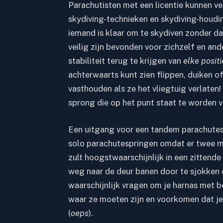
Parachutisten met een licentie kunnen v
skydiving-technieken en skydiving-houdi
iemand is
klaar om te skydiven
zonder dat
veilig zijn bevonden voor zichzelf en ande
stabiliteit terug te krijgen van
elke positi
achterwaarts kunt zien flippen, duiken of
vasthouden als ze het vliegtuig verlaten!
sprong die op het punt staat te worden v
Een uitgang voor een tandem parachutesp
solo parachutespringen omdat er twee m
zult hoogstwaarschijnlijk in een zittend
weg naar de deur banen door te sjokken o
waarschijnlijk vragen om je harnas met b
waar ze moeten zijn en voorkomen dat je
(
oeps
).