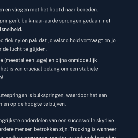
gen en vliegen met het hoofd naar beneden.
springen): buik-naar-aarde sprongen gedaan met
lsnelheid.
fiek nylon pak dat je valsnelheid vertraagt ​​en je
r de lucht te glijden.
e (meestal een lage) en bijna onmiddellijk
het is van cruciaal belang om een ​​stabiele
e!
espringen is buikspringen, waardoor het een
jn en op de hoogte te blijven.
ngrijkste onderdelen van een succesvolle skydive
erdere mensen betrokken zijn. Tracking is wanneer
 in welke verwrongen positie ze zich ook bevinden