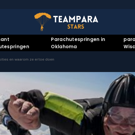
sant
Parachutespringen in
para
utespringen
Oklahoma
Wisc
ities en waarom ze ertoe doen