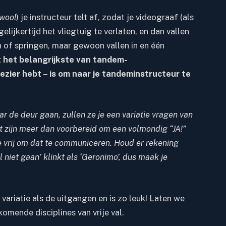
woo!
) je instructeur telt af, zodat
je videograaf
(als
ijkertijd het vliegtuig te verlaten, en dan vallen
wen of springen, maar gewoon vallen in en één
t het belangrijkste van tandem-
ezier hebt – is om naar je tandeminstructeur te
ar de deur gaan, zullen ze je een variatie vragen van
t zijn
meer dan voorbereid
om een ​​volmondig “JA!”
je vrij om dat te communiceren. Houd er rekening
il niet gaan’ klinkt als ‘Geronimo’, dus maak je
variatie als de uitgangen en is zo leuk! Laten we
omende disciplines van vrije val.